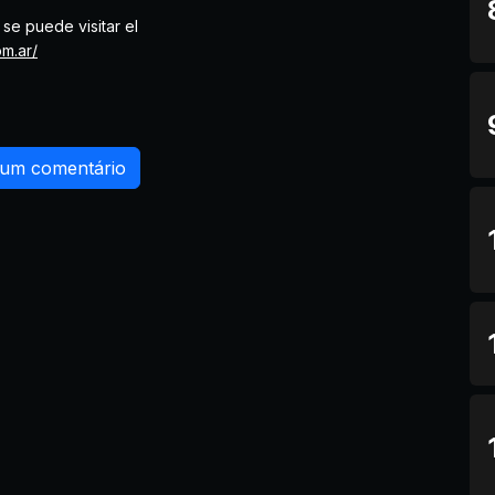
se puede visitar el
m.ar/
 um comentário