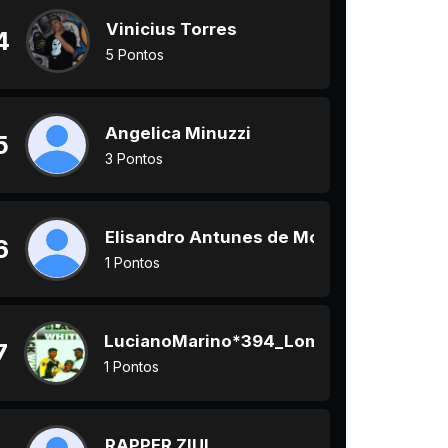
Vinicius Torres
4
5 Pontos
Angelica Minuzzi
5
3 Pontos
Elisandro Antunes de Moraes
6
1 Pontos
LucianoMarino*394_Lomba do Pinheiro 
7
1 Pontos
RAPPER ZIUL