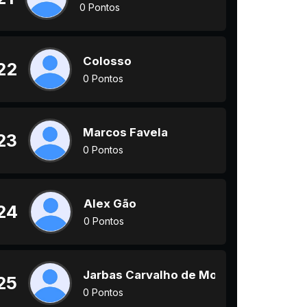
0 Pontos
Colosso
22
0 Pontos
Marcos Favela
23
0 Pontos
Alex Gão
24
0 Pontos
Jarbas Carvalho de Moura
25
0 Pontos