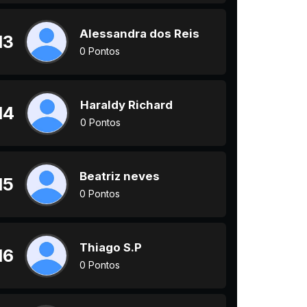
Alessandra dos Reis
13
0 Pontos
Haraldy Richard
14
0 Pontos
Beatriz neves
15
0 Pontos
Thiago S.P
16
0 Pontos