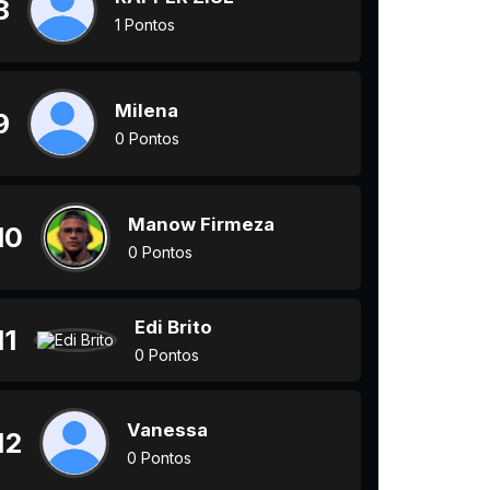
8
1 Pontos
Milena
9
0 Pontos
Manow Firmeza
10
0 Pontos
Edi Brito
11
0 Pontos
Vanessa
12
0 Pontos