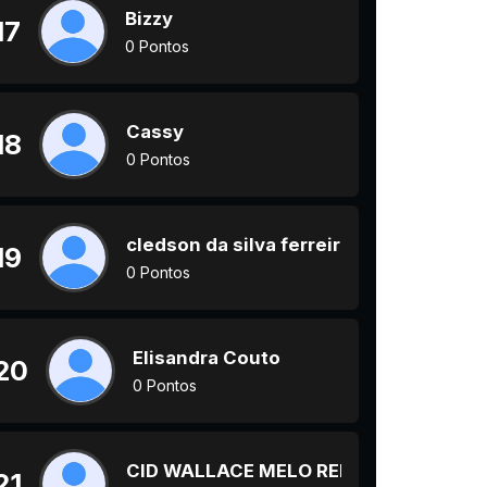
Bizzy
17
0 Pontos
Cassy
18
0 Pontos
cledson da silva ferreira
19
0 Pontos
Elisandra Couto
20
0 Pontos
CID WALLACE MELO REIS
21