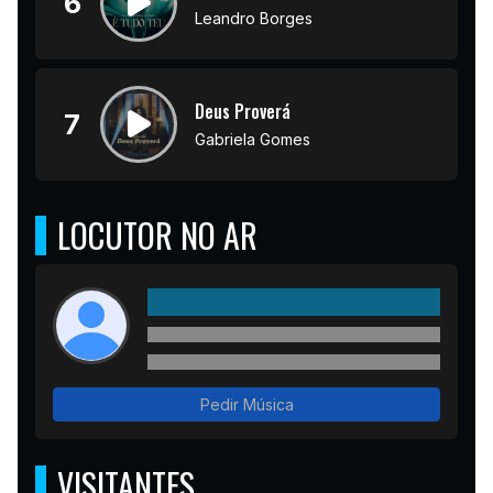
6
Leandro Borges
Deus Proverá
7
Gabriela Gomes
LOCUTOR NO AR
Pedir Música
VISITANTES