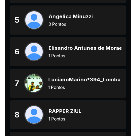
Angelica Minuzzi
5
3 Pontos
Elisandro Antunes de Moraes
6
1 Pontos
LucianoMarino*394_Lomba do Pin
7
1 Pontos
RAPPER ZIUL
8
1 Pontos