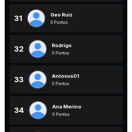
Geo Ruiz
31
0 Pontos
Rodrigo
32
0 Pontos
Antovus01
33
0 Pontos
Ana Merino
34
0 Pontos