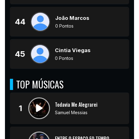
João Marcos
44
0 Pontos
Cintia Viegas
45
0 Pontos
TOP MÚSICAS
Todavia Me Alegrarei
1
Samuel Messias
ENTRE O ESPAÇO EO TEMPO