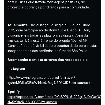
com músicas que trazem mensagens positivas, de
protesto e cobrança por direitos para a comunidade.
Atualmente
, Daniel lançou o single “Eu Sei de Onde
Vim”, com participação de Bony C.D e Diego GF Don,
disponível em todas as plataformas digitais. Além da
música, também está à frente do projeto “Daniel NK
Convida”, que dá visibilidade e oportunidade para artistas
independentes das periferias da Grande São Paulo.
Acompanhe o artista através das redes sociais
.
Instagram-
https://www.instagram.com/daniel.familia.nk?
igsh=MWlkeDBidWlhNmU2eg%3D%3D&utm_source=qr
Spotify-
https://open.spotify.com/track/0YoSPPUxU2R8gk8J0bDaY0?
si=5zBhVR-oSHSS3TAwUawldw