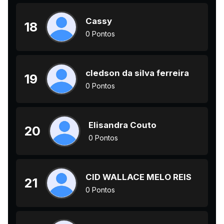
Cassy
18
0 Pontos
cledson da silva ferreira
19
0 Pontos
Elisandra Couto
20
0 Pontos
CID WALLACE MELO REIS
21
0 Pontos