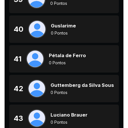
0 Pontos
Guslarime
40
0 Pontos
Pétala de Ferro
41
0 Pontos
Guttemberg da Silva Sousa
42
0 Pontos
Luciano Brauer
43
0 Pontos