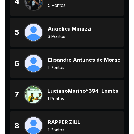
4
5 Pontos
Angelica Minuzzi
5
3 Pontos
Elisandro Antunes de Moraes
6
1 Pontos
LucianoMarino*394_Lomba do Pin
7
1 Pontos
RAPPER ZIUL
8
1 Pontos