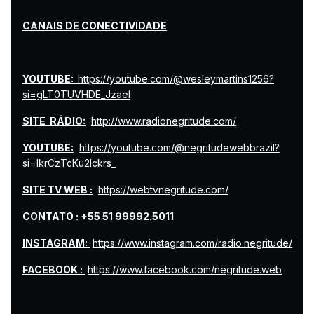
CANAIS DE CONECTIVIDADE
YOUTUBE:
https://youtube.com/@wesleymartins1256?
si=gLT0TUVHDE_JzaeI
SITE RÁDIO:
http://www.radionegritude.com/
YOUTUBE:
https://youtube.com/@negritudewebbrazil?
si=lkrCzTcKu2lckrs_
SITE TV WEB :
https://webtvnegritude.com/
CONTATO :
+55 51 99992.5011
INSTAGRAM:
https://www.instagram.com/radio.negritude/
FACEBOOK :
https://www.facebook.com/negritude.web