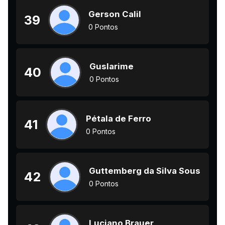
Gerson Calil
39
0 Pontos
Guslarime
40
0 Pontos
Pétala de Ferro
41
0 Pontos
Guttemberg da Silva Sousa
42
0 Pontos
Luciano Brauer