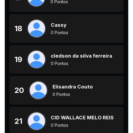
0 Pontos
Cassy
18
0 Pontos
cledson da silva ferreira
19
0 Pontos
Elisandra Couto
20
0 Pontos
CID WALLACE MELO REIS
21
0 Pontos