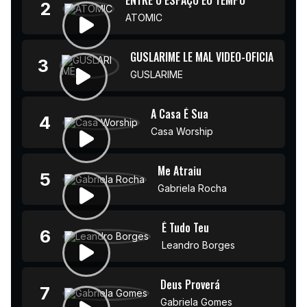
ENTRE O ESPAÇO EO TEMPO
2
ATOMIC
GUSLARIME LE MAL VIDEO-OFICIAL 4K
3
GUSLARIME
A Casa É Sua
4
Casa Worship
Me Atraiu
5
Gabriela Rocha
É Tudo Teu
6
Leandro Borges
Deus Proverá
7
Gabriela Gomes