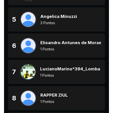
Angelica Minuzzi
5
3 Pontos
Elisandro Antunes de Moraes
6
1 Pontos
LucianoMarino*394_Lomba do Pin
7
1 Pontos
RAPPER ZIUL
8
1 Pontos