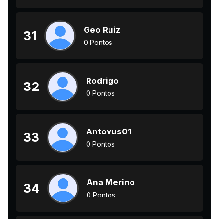
Geo Ruiz
31
0 Pontos
Rodrigo
32
0 Pontos
Antovus01
33
0 Pontos
Ana Merino
34
0 Pontos