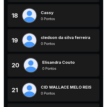
Cassy
18
0 Pontos
cledson da silva ferreira
19
0 Pontos
Elisandra Couto
20
0 Pontos
CID WALLACE MELO REIS
21
0 Pontos