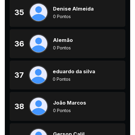
Denise Almeida
35
0 Pontos
Alemão
36
0 Pontos
eduardo da silva
37
0 Pontos
João Marcos
38
0 Pontos
Gerson Calil