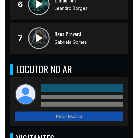
É Tudo Teu
6
Leandro Borges
Deus Proverá
7
Gabriela Gomes
LOCUTOR NO AR
Pedir Música