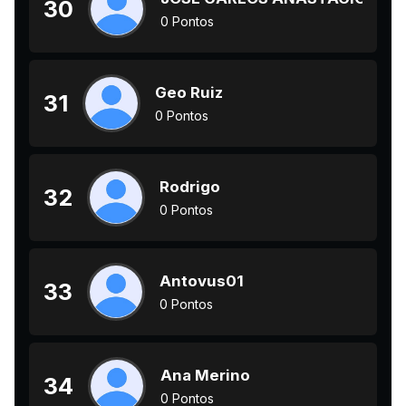
30
0 Pontos
Geo Ruiz
31
0 Pontos
Rodrigo
32
0 Pontos
Antovus01
33
0 Pontos
Ana Merino
34
0 Pontos