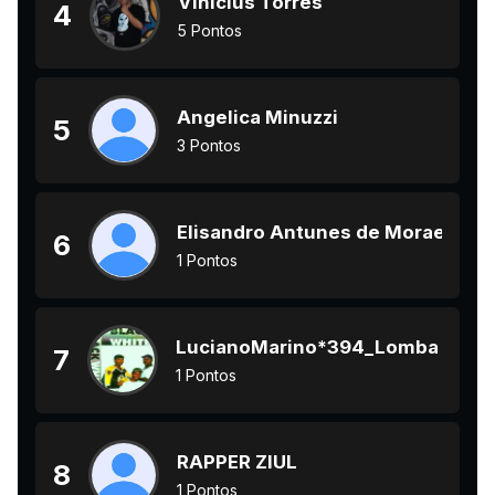
Vinicius Torres
4
5 Pontos
Angelica Minuzzi
5
3 Pontos
Elisandro Antunes de Moraes
6
1 Pontos
LucianoMarino*394_Lomba do Pin
7
1 Pontos
RAPPER ZIUL
8
1 Pontos