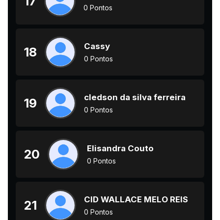
17
0 Pontos
Cassy
18
0 Pontos
cledson da silva ferreira
19
0 Pontos
Elisandra Couto
20
0 Pontos
CID WALLACE MELO REIS
21
0 Pontos