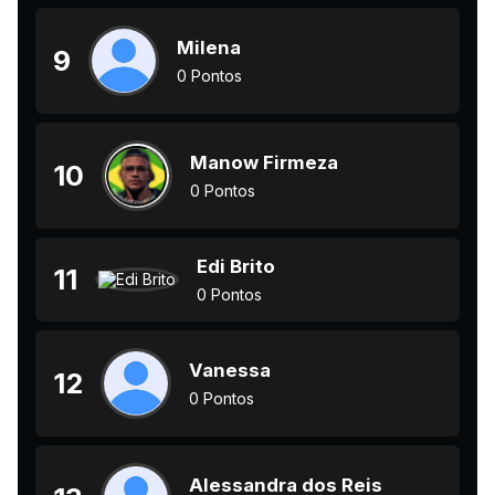
Milena
9
0 Pontos
Manow Firmeza
10
0 Pontos
Edi Brito
11
0 Pontos
Vanessa
12
0 Pontos
Alessandra dos Reis