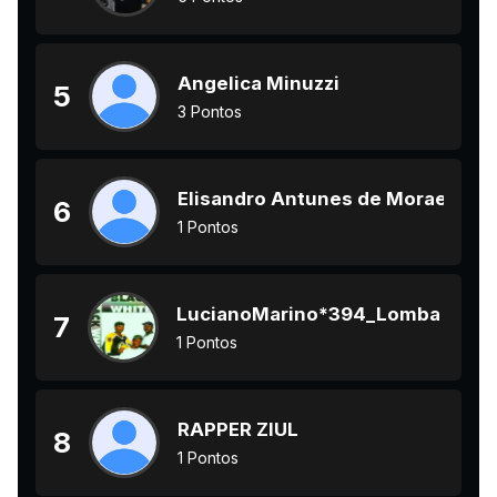
Angelica Minuzzi
5
3 Pontos
Elisandro Antunes de Moraes
6
1 Pontos
LucianoMarino*394_Lomba do Pin
7
1 Pontos
RAPPER ZIUL
8
1 Pontos