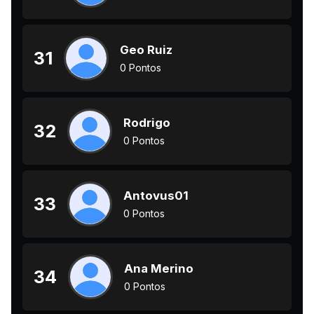
Geo Ruiz
31
0 Pontos
Rodrigo
32
0 Pontos
Antovus01
33
0 Pontos
Ana Merino
34
0 Pontos