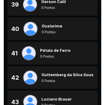
Gerson Calil
39
0 Pontos
Guslarime
40
0 Pontos
Pétala de Ferro
41
0 Pontos
Guttemberg da Silva Sousa
42
0 Pontos
Luciano Brauer
43