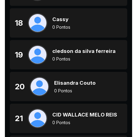
Cassy
18
0 Pontos
cledson da silva ferreira
19
0 Pontos
Elisandra Couto
20
0 Pontos
CID WALLACE MELO REIS
21
0 Pontos